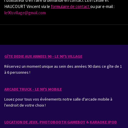
l’utilisateur d’en faire la demande en contact LEVI Leslie et
HAUCOURT Vincent via le
formulaire de contact
ou par e-mail :
le90svillage@gmail.com
GÎTE DEDIE AUX ANNEES 90 - LE 90'S VILLAGE
Réservez un moment unique au sein des années 90 dans ce gîte de 1
à 6 personnes !
ARCADE TRUCK - LE 90'S MOBILE
Louez pour tous vos événements notre salle d'arcade mobile à
l'endroit de votre choix !
LOCATION DE JEUX
,
PHOTOBOOTH GAMEBOY
&
KARAOKE IPOD