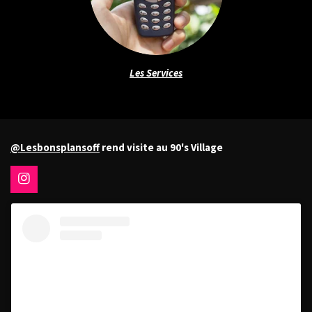
Les Services
@Lesbonsplansoff
rend visite
au 90's Village
I
n
s
t
a
g
r
a
m