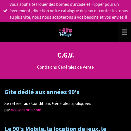
Vous souhaitez louer des bornes d'arcade et Flipper pour un
Passer
événement, direction notre catalogue de jeux et contactez-nous
au
au plus vite, nous nous adapterons à vos besoins et vos envies !!
contenu
principal
C.G.V.
Conditions Générales de Vente
Gîte dédié aux années 90's
Se référer aux Conditions Générales appliquées
par
www.airbnb.com.
Le 90's Mobile, la location de jeux, le