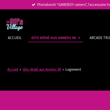
Photobooth “GAMEBOY camera”, l'accessoire fun 
Passer
au
contenu
principal
ACCUEIL
GÎTE DÉDIÉ AUX ANNÉES 90
ARCADE TRUC
Accueil
»
Gîte dédié aux Années 90
»
Logement