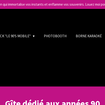
qui immortalise vos instants et enflamme vos souvenirs. Louez moi pou
K "LE 90'S MOBILE"
PHOTOBOOTH
BORNE KARAOKÉ
Gîte dédié aux années 90